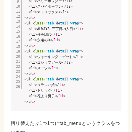
<
li
>
ハリーポッター
</
li
>
<
li
>
スパイダーマン
</
li
>
<
li
>
マトリックス
</
li
>
</
ul
>
<
ul
class
=
"
tab_detail_wrap
"
>
<
li
>
ALWAYS 三丁目の夕日
</
li
>
<
li
>
舟を編む
</
li
>
<
li
>
永遠の0
</
li
>
</
ul
>
<
ul
class
=
"
tab_detail_wrap
"
>
<
li
>
ウォーキング・デッド
</
li
>
<
li
>
ゴシップガール
</
li
>
<
li
>
スーツ
</
li
>
</
ul
>
<
ul
class
=
"
tab_detail_wrap
"
>
<
li
>
タラレバ娘
</
li
>
<
li
>
トリック
</
li
>
<
li
>
花より男子
</
li
>
</
ul
>
切り替えたぶ1つ1つにtab_menuというクラスをつ