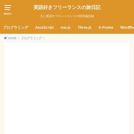
英語好きフリーランスの旅日記
MENU
主に英語やフロントエンドの技術備忘録
プログラミング
JavaScript
vue.js
Three.js
A-Frame
WordPr
HOME
プログラミング