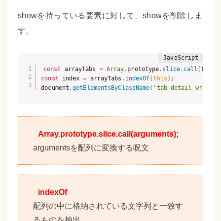
showを持っている要素に対して、showを削除しま
す。
const
 arrayTabs 
=
Array
.
prototype
.
slice
.
call
(
tabs
)
const
 index 
=
 arrayTabs
.
indexOf
(
this
)
;
document
.
getElementsByClassName
(
'tab_detail_wrap'
)
[
Array.prototype.slice.call(arguments);
argumentsを配列に変換する呪文
indexOf
配列の中に格納されている文字列と一致す
るものを抽出