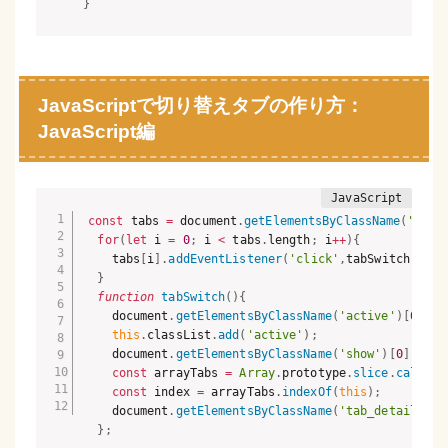
}
JavaScriptで切り替えタブの作り方：
JavaScript編
const
 tabs 
=
 document
.
getElementsByClassName
(
'tab_
for
(
let
 i 
=
0
;
 i 
<
 tabs
.
length
;
 i
++
)
{
    tabs
[
i
]
.
addEventListener
(
'click'
,
tabSwitch
)
;
}
function
tabSwitch
(
)
{
    document
.
getElementsByClassName
(
'active'
)
[
0
]
.
cl
this
.
classList
.
add
(
'active'
)
;
    document
.
getElementsByClassName
(
'show'
)
[
0
]
.
clas
const
 arrayTabs 
=
Array
.
prototype
.
slice
.
call
(
ta
const
 index 
=
 arrayTabs
.
indexOf
(
this
)
;
    document
.
getElementsByClassName
(
'tab_detail_wra
}
;