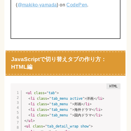
(
@makiko-yamada
) on
CodePen
.
JavaScriptで切り替えタブの作り方：
HTML編
<
ul
class
=
"
tab
"
>
<
li
class
=
"
tab_menu active
"
>
洋画
</
li
>
<
li
class
=
"
tab_menu 
"
>
邦画
</
li
>
<
li
class
=
"
tab_menu 
"
>
海外ドラマ
</
li
>
<
li
class
=
"
tab_menu 
"
>
国内ドラマ
</
li
>
</
ul
>
<
ul
class
=
"
tab_detail_wrap show
"
>