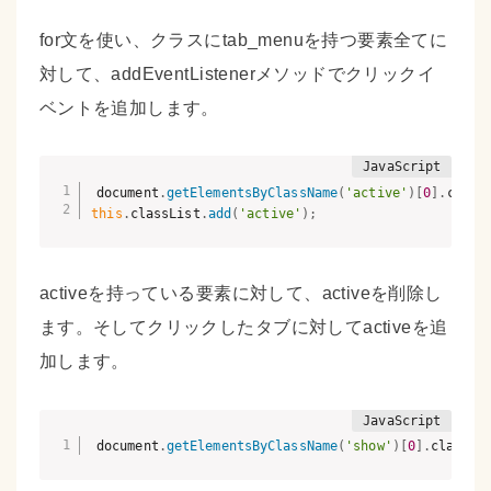
for文を使い、クラスにtab_menuを持つ要素全てに
対して、addEventListenerメソッドでクリックイ
ベントを追加します。
document
.
getElementsByClassName
(
'active'
)
[
0
]
.
class
this
.
classList
.
add
(
'active'
)
;
activeを持っている要素に対して、activeを削除し
ます。そしてクリックしたタブに対してactiveを追
加します。
document
.
getElementsByClassName
(
'show'
)
[
0
]
.
classLi