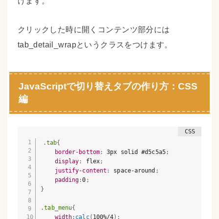
けます。
クリックした時に開くコンテンツ部分には
tab_detail_wrapというクラスをつけます。
JavaScriptで切り替えタブの作り方：CSS
編
.tab
{
border-bottom
:
 3px solid #d5c5a5
;
display
:
 flex
;
justify-content
:
 space-around
;
padding
:
0
;
}
.tab_menu
{
width
:
calc
(
100%/4
)
;