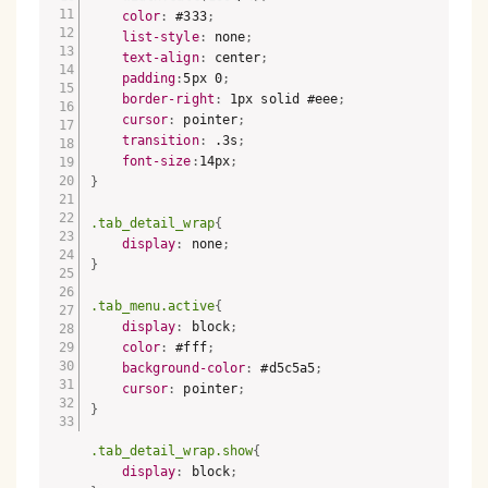
color
:
 #333
;
list-style
:
 none
;
text-align
:
 center
;
padding
:
5px 0
;
border-right
:
 1px solid #eee
;
cursor
:
 pointer
;
transition
:
 .3s
;
font-size
:
14px
;
}
.tab_detail_wrap
{
display
:
 none
;
}
.tab_menu.active
{
display
:
 block
;
color
:
 #fff
;
background-color
:
 #d5c5a5
;
cursor
:
 pointer
;
}
.tab_detail_wrap.show
{
display
:
 block
;