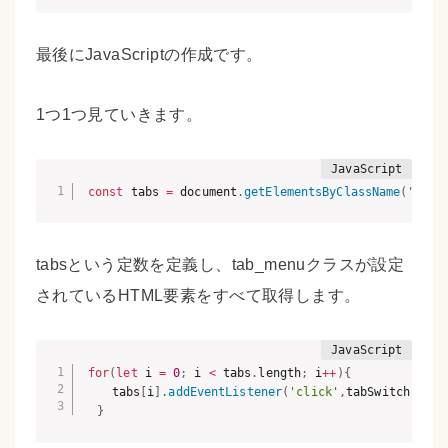
最後にJavaScriptの作成です。
1つ1つ見ていきます。
const
 tabs 
=
 document
.
getElementsByClassName
(
'tab_
tabsという定数を定義し、tab_menuクラスが設定
されているHTML要素をすべて取得します。
for
(
let
 i 
=
0
;
 i 
<
 tabs
.
length
;
 i
++
)
{
    tabs
[
i
]
.
addEventListener
(
'click'
,
tabSwitch
)
;
}