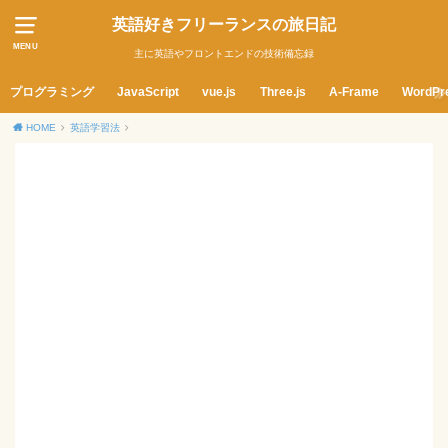
英語好きフリーランスの旅日記
MENU
主に英語やフロントエンドの技術備忘録
プログラミング
JavaScript
vue.js
Three.js
A-Frame
WordPr
HOME
英語学習法